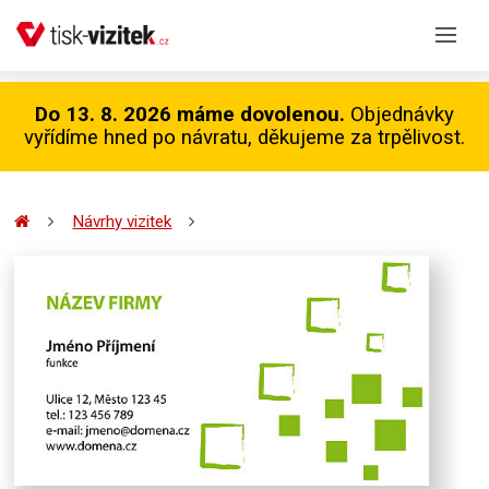
Do 13. 8. 2026 máme dovolenou.
Objednávky
vyřídíme hned po návratu, děkujeme za trpělivost.
Návrhy vizitek