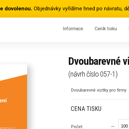
e dovolenou.
Objednávky vyřídíme hned po návratu, dě
Informace
Ceník
tisku
Dvoubarevné vi
(návrh číslo
057-1
)
Dvoubarevné vizitky pro firmy
CENA TISKU
Počet: