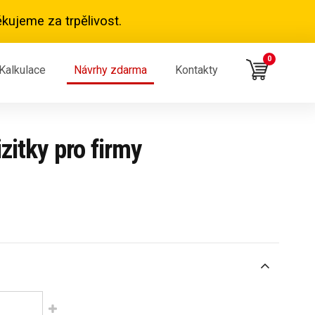
kujeme za trpělivost.
0
Kalkulace
Návrhy zdarma
Kontakty
zitky pro firmy