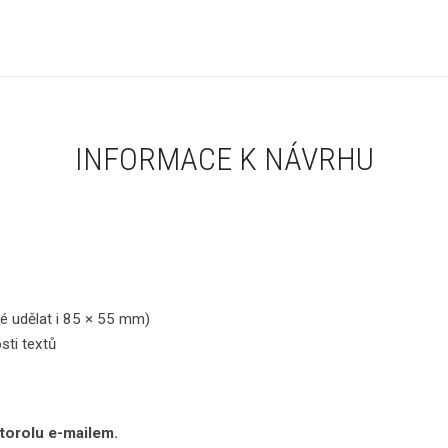
INFORMACE K NÁVRHU
é udělat i 85 × 55 mm)
sti textů
torolu e-mailem.