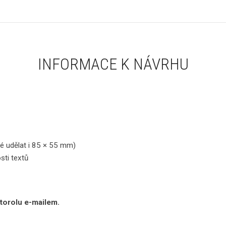
INFORMACE K NÁVRHU
é udělat i 85 × 55 mm)
sti textů
torolu e-mailem.