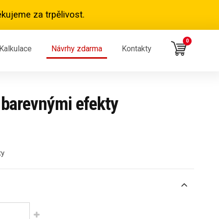
kujeme za trpělivost.
0
Kalkulace
Návrhy zdarma
Kontakty
s barevnými efekty
ty