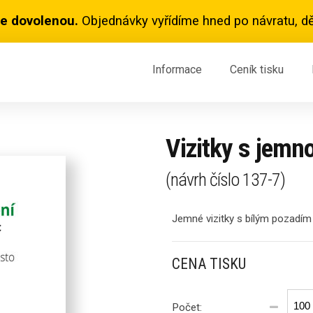
e dovolenou.
Objednávky vyřídíme hned po návratu, dě
Informace
Ceník
tisku
Vizitky s jemn
(návrh číslo
137-7
)
Jemné vizitky s bílým pozadím
CENA TISKU
Počet: