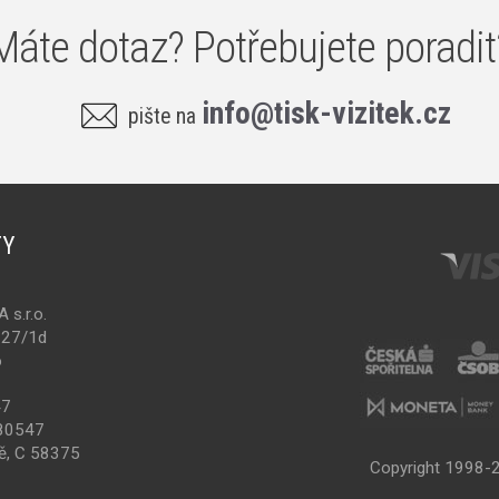
Máte dotaz? Potřebujete poradit
info@tisk-vizitek.cz
pište na
TY
s.r.o.
227/1d
o
47
80547
ě, C 58375
Copyright 1998-2