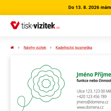
Do 13. 8. 2026 mám
Návrhy vizitek
Kadeřnictví, kosmetika