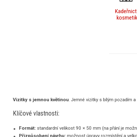
Kadeřnictv
kosmeti
Vizitky s jemnou květinou
. Jemné vizitky s bílým pozadím a
Klíčové vlastnosti:
Formát:
standardní velikost 90 × 50 mm (na přání je možn
Přizpůsobení návrhu:
možnost úpravy rozmístění a velko