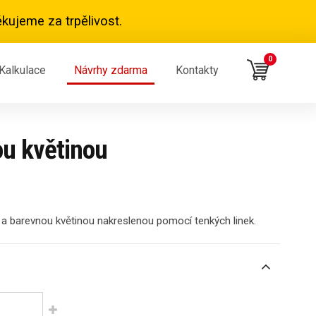
kujeme za trpělivost.
0
Kalkulace
Návrhy zdarma
Kontakty
ou květinou
 a barevnou květinou nakreslenou pomocí tenkých linek.