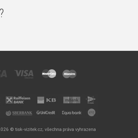
?
026 © tisk-vizitek.cz, všechna práva vyhrazena