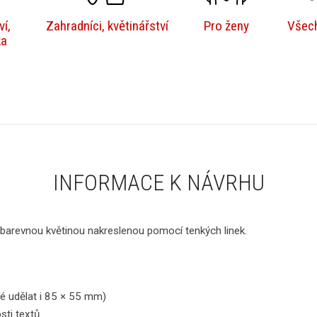
í,
Zahradníci, květinářství
Pro ženy
Všech
ka
INFORMACE K NÁVRHU
 barevnou květinou nakreslenou pomocí tenkých linek.
é udělat i 85 × 55 mm)
sti textů