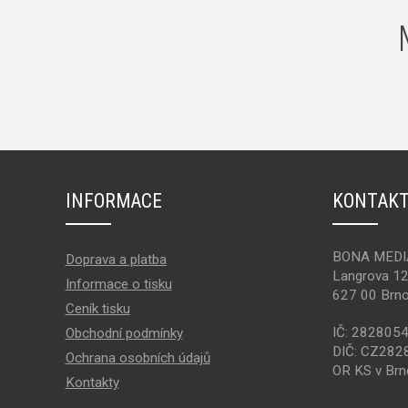
INFORMACE
KONTAK
BONA MEDIA 
Doprava a platba
Langrova 1
Informace o tisku
627 00 Brn
Ceník tisku
IČ: 282805
Obchodní podmínky
DIČ: CZ282
Ochrana osobních údajů
OR KS v Brn
Kontakty