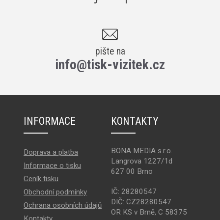
pište na
info@tisk-vizitek.cz
INFORMACE
KONTAKTY
BONA MEDIA s.r.o.
Doprava a platba
Langrova 1227/1d
Informace o tisku
627 00 Brno
Ceník tisku
IČ: 28280547
Obchodní podmínky
DIČ: CZ28280547
Ochrana osobních údajů
OR KS v Brně, C 58375
Kontakty