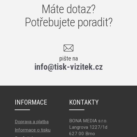
Máte dotaz?
Potřebujete poradit?
pište na
info@tisk-vizitek.cz
INFORMACE
KONTAKTY
BONA MEDIA s.r.o.
Doprava a platba
Langrova 1227/1d
Informace o tisku
627 00 Brno