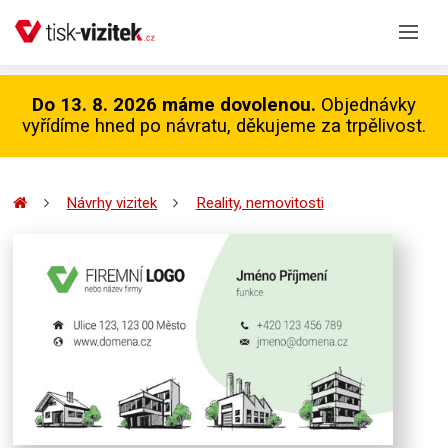
Do 13. 8. 2026 máme dovolenou.
Objednávky
vyřídíme hned po návratu, děkujeme za trpělivost.
Návrhy vizitek
Reality, nemovitosti