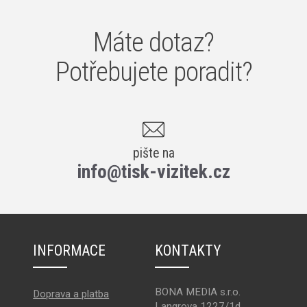
Máte dotaz?
Potřebujete poradit?
pište na
info@tisk-vizitek.cz
INFORMACE
KONTAKTY
BONA MEDIA s.r.o.
Doprava a platba
Langrova 1227/1d