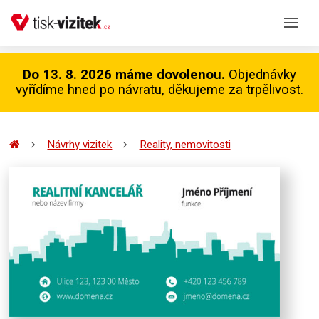
Do 13. 8. 2026 máme dovolenou.
Objednávky
vyřídíme hned po návratu, děkujeme za trpělivost.
Návrhy vizitek
Reality, nemovitosti