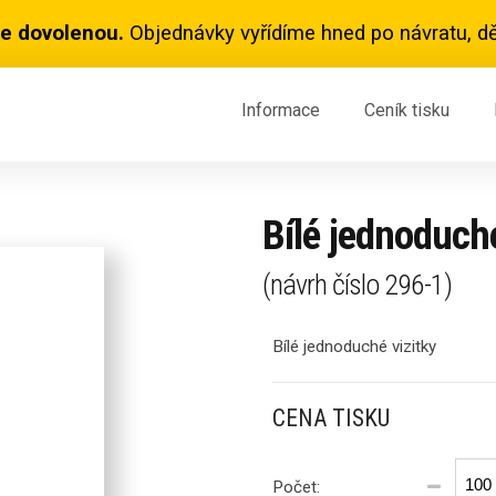
e dovolenou.
Objednávky vyřídíme hned po návratu, dě
Informace
Ceník
tisku
Bílé jednoduché
(návrh číslo
296-1
)
Bílé jednoduché vizitky
CENA TISKU
Počet: