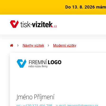
Do 13. 8. 2026 mám
Návrhy vizitek
Moderní vizitky