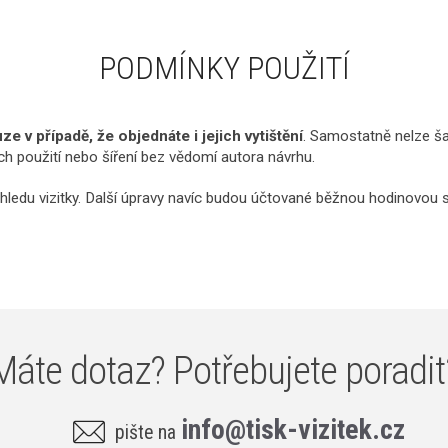
PODMÍNKY POUŽITÍ
e v případě, že objednáte i jejich vytištění
. Samostatně nelze ša
ich použití nebo šíření bez vědomí autora návrhu.
hledu vizitky. Další úpravy navíc budou účtované běžnou hodinovou 
Máte dotaz? Potřebujete poradit
info@tisk-vizitek.cz
pište na