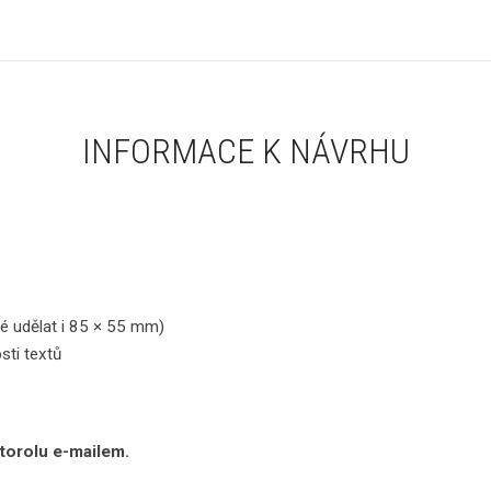
INFORMACE K NÁVRHU
é udělat i 85 × 55 mm)
sti textů
torolu e-mailem.