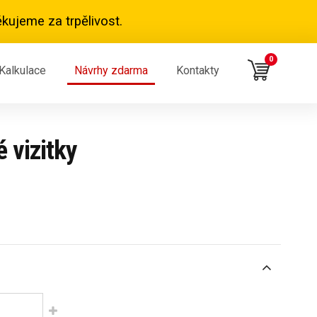
kujeme za trpělivost.
0
Kalkulace
Návrhy zdarma
Kontakty
 vizitky