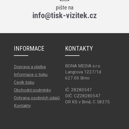
pište na
info@tisk-vizitek.cz
INFORMACE
KONTAKTY
BONA MEDIA s.r.o.
Doprava a platba
Langrova 1227/1d
Informace o tisku
627 00 Brno
Ceník tisku
IČ: 28280547
Obchodní podmínky
DIČ: CZ28280547
Ochrana osobních údajů
OR KS v Brně, C 58375
Kontakty