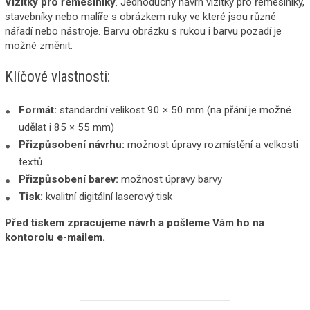
Vizitky pro řemeslníky
. Jednoduchý návrh vizitky pro řemeslníky,
stavebníky nebo malíře s obrázkem ruky ve které jsou různé
nářadí nebo nástroje. Barvu obrázku s rukou i barvu pozadí je
možné změnit.
Klíčové vlastnosti:
Formát:
standardní velikost 90 × 50 mm (na přání je možné
udělat i 85 × 55 mm)
Přizpůsobení návrhu:
možnost úpravy rozmístění a velkosti
textů
Přizpůsobení barev:
možnost úpravy barvy
Tisk:
kvalitní digitální laserový tisk
Před tiskem zpracujeme návrh a pošleme Vám ho na
kontorolu e-mailem.