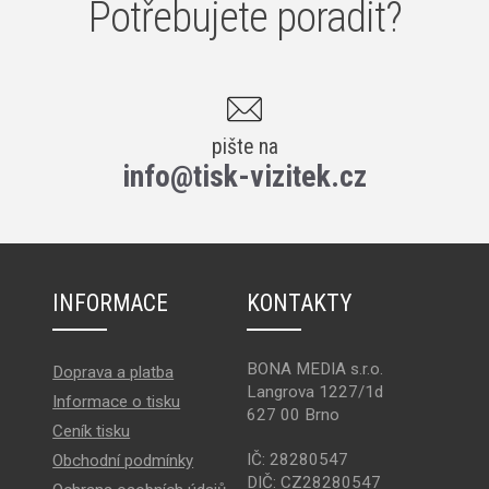
Potřebujete poradit?
pište na
info@tisk-vizitek.cz
INFORMACE
KONTAKTY
BONA MEDIA s.r.o.
Doprava a platba
Langrova 1227/1d
Informace o tisku
627 00 Brno
Ceník tisku
IČ: 28280547
Obchodní podmínky
DIČ: CZ28280547