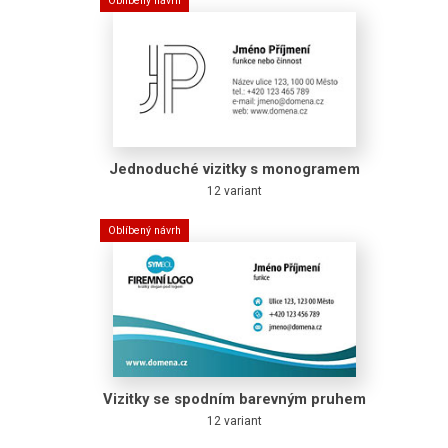
Oblíbený návrh
Jednoduché vizitky s monogramem
12 variant
Oblíbený návrh
Vizitky se spodním barevným pruhem
12 variant