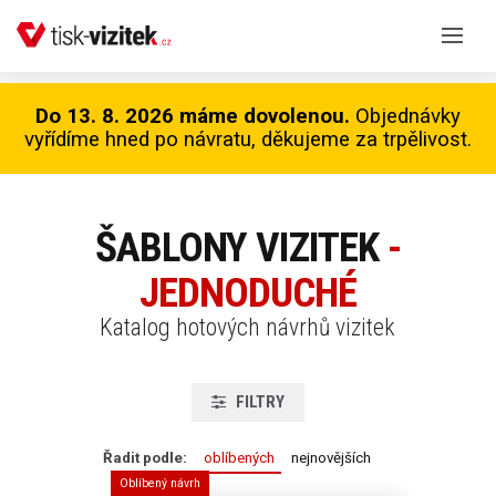
Do 13. 8. 2026 máme dovolenou.
Objednávky
vyřídíme hned po návratu, děkujeme za trpělivost.
ŠABLONY VIZITEK
-
JEDNODUCHÉ
Katalog hotových návrhů vizitek
FILTRY
Řadit podle:
oblíbených
nejnovějších
Oblíbený návrh