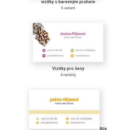
vizitky s barevným pruhem
5 variant
Vizitky pro ženy
4 varianty
Bílé