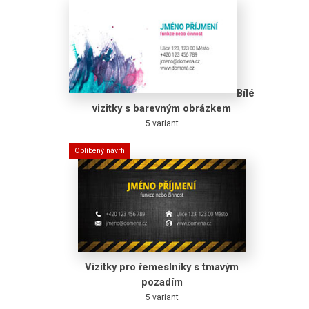
Bílé
vizitky s barevným obrázkem
5 variant
Oblíbený návrh
Vizitky pro řemeslníky s tmavým
pozadím
5 variant