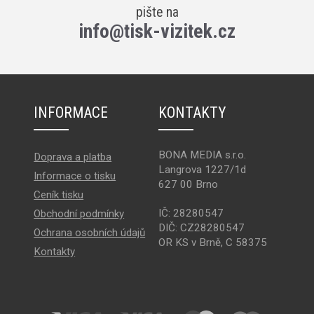
pište na
info@tisk-vizitek.cz
INFORMACE
KONTAKTY
BONA MEDIA s.r.o.
Doprava a platba
Langrova 1227/1d
Informace o tisku
627 00 Brno
Ceník tisku
IČ: 28280547
Obchodní podmínky
DIČ: CZ28280547
Ochrana osobních údajů
OR KS v Brně, C 58375
Kontakty