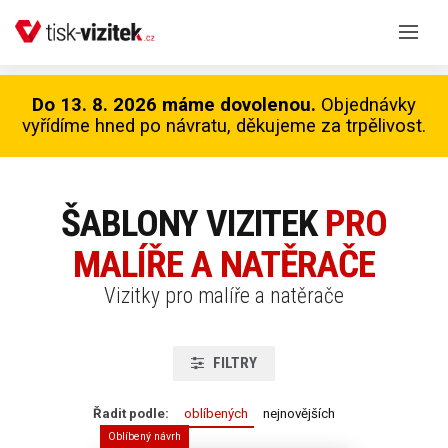
Do 13. 8. 2026 máme dovolenou.
Objednávky
vyřídíme hned po návratu, děkujeme za trpělivost.
ŠABLONY VIZITEK
PRO
MALÍŘE A NATĚRAČE
Vizitky pro malíře a natěrače
FILTRY
Řadit podle:
oblíbených
nejnovějších
Oblíbený návrh